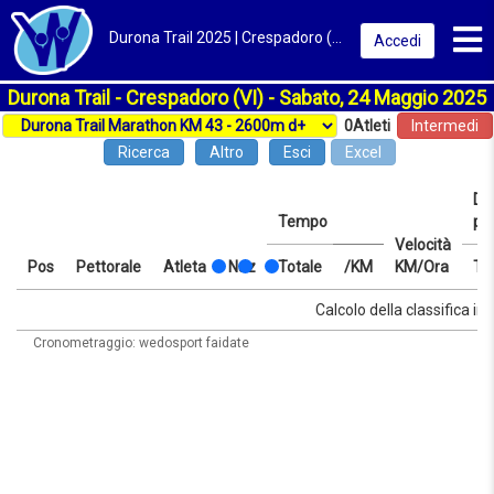
Toggl
Durona Trail 2025 | Crespadoro (VI) | Classifica
Accedi
Durona Trail - Crespadoro (VI) - Sabato, 24 Maggio 2025
0
Atleti
Intermedi
Ricerca
Altro
Esci
Excel
Dis
Tempo
pr
Velocità
Pos
Pettorale
Atleta
Naz
Totale
/KM
KM/Ora
Te
Pos
Pettorale
Atleta
Naz
Tempo
Totale
/KM
Velocità
Dis
Te
Calcolo della classifica in 
KM/Ora
pr
Cronometraggio: wedosport faidate