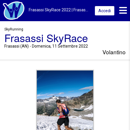
Toggl
Frasassi SkyRace 2022 | Frasassi (AN) | Volantino
Accedi
SkyRunning
Frasassi SkyRace
Frasassi (AN) - Domenica, 11 Settembre 2022
Volantino