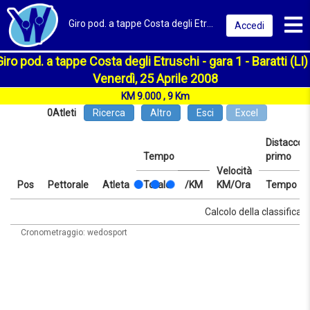
Toggl
Giro pod. a tappe Costa degli Etruschi - gara 1 2008 | Baratti (LI) | Classifica
Accedi
Giro pod. a tappe Costa degli Etruschi - gara 1 - Baratti (LI) 
Venerdì, 25 Aprile 2008
KM 9.000 , 9 Km
0
Atleti
Ricerca
Altro
Esci
Excel
Distacco d
Tempo
primo
Velocità
Pos
Pettorale
Atleta
Totale
/KM
KM/Ora
Tempo
Pos
Pettorale
Atleta
Tempo
Totale
/KM
Velocità
Distacco d
Tempo
Calcolo della classifica i
KM/Ora
primo
Cronometraggio: wedosport