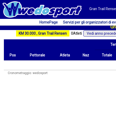
Gran Trail Rense
HomePage
Servizi per gli organizzatori di ev
Gr
KM 30.000 , Gran Trail Rensen
0
Atleti
Vedi anno preced
Te
Pos
Pettorale
Atleta
Naz
Totale
Pos
Pettorale
Atleta
Naz
Tempo
Totale
Cronometraggio: wedosport