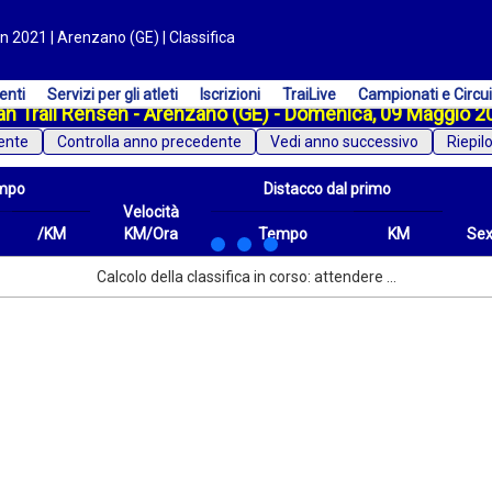
n 2021 | Arenzano (GE) | Classifica
enti
Servizi per gli atleti
Iscrizioni
TraiLive
Campionati e Circui
an Trail Rensen - Arenzano (GE) - Domenica, 09 Maggio 2
ente
Vedi anno successivo
Riepil
mpo
Distacco dal primo
Velocità
/KM
KM/Ora
Tempo
KM
Se
/KM
Velocità
Distacco dal primo
Tempo
KM
Sex
Calcolo della classifica in corso: attendere ...
KM/Ora