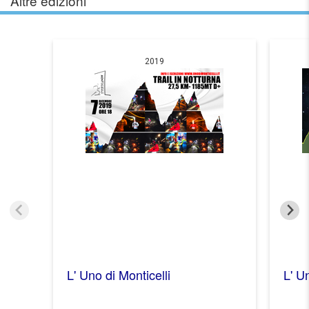
Altre edizioni
2019
L' Uno di Monticelli
L' U