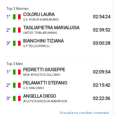
Top 3 Women
COLORU LAURA
1°
02:54:24
S.S. ROBUR BARBARANO
TAGLIAPIETRA MARIALUISA
2°
02:59:52
UNITED TRAIL&RUNNING
BIANCHINI TIZIANA
3°
03:00:28
G.P. PELLEGRINELLI
Top 3 Men
PEDRETTI GIUSEPPE
1°
02:09:54
NEW ATHLETICS SULZANO
PELAMATTI STEFANO
2°
02:15:42
U.S. MALONNO
ANGELLA DIEGO
3°
02:22:36
ATLETICA BRESCIA MARATHON
Visualizza risultati completi