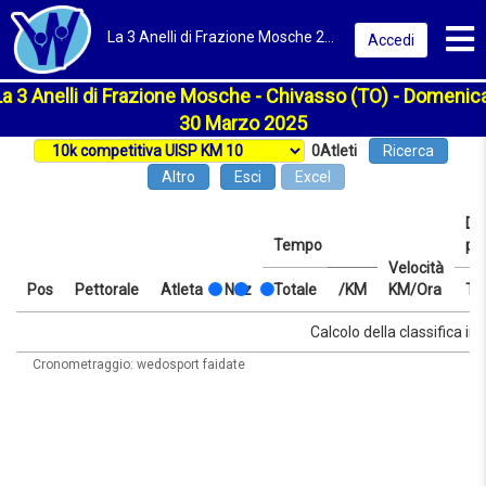
Toggl
La 3 Anelli di Frazione Mosche 2025 | Chivasso (TO) | Classifica
Accedi
La 3 Anelli di Frazione Mosche - Chivasso (TO) - Domenica
30 Marzo 2025
0
Atleti
Ricerca
Altro
Esci
Excel
Dis
Tempo
pr
Velocità
Pos
Pettorale
Atleta
Naz
Totale
/KM
KM/Ora
Te
Pos
Pettorale
Atleta
Naz
Tempo
Totale
/KM
Velocità
Dis
Te
Calcolo della classifica in 
KM/Ora
pr
Cronometraggio: wedosport faidate