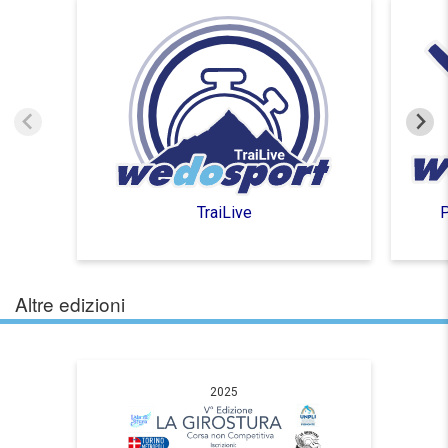
TraiLive
P
Altre edizioni
2025