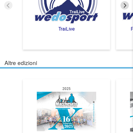
TraiLive
P
Altre edizioni
2025