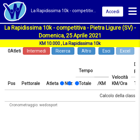
Toggl
La Rapidissima 10k - competitiva 2021 | Pietra Ligure (SV) | Classifica
Accedi
La Rapidissima 10k - competitiva - Pietra Ligure (SV) -
Domenica, 25 Aprile 2021
KM 10.000 , La Rapidissima 10k
0
Atleti
Intermedi
Ricerca
Altro
Esci
Excel
Dis
Tempo
pr
Velocità
Pos
Pettorale
Atleta
Naz
Totale
/KM
KM/Ora
Te
Pos
Pettorale
Atleta
Naz
Tempo
Totale
/KM
Velocità
Dis
Te
Calcolo della classifi
KM/Ora
pr
Cronometraggio: wedosport