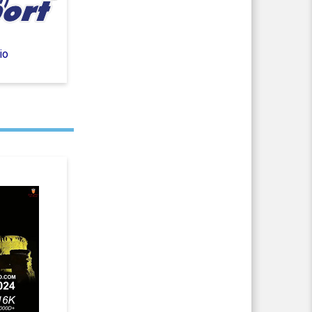
io
GPS Live Tracking
2023