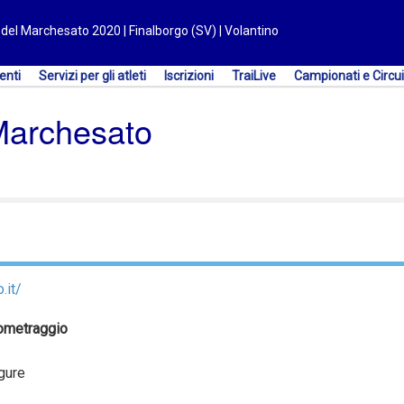
l del Marchesato 2020 | Finalborgo (SV) | Volantino
enti
Servizi per gli atleti
Iscrizioni
TraiLive
Campionati e Circui
 Marchesato
.it/
ometraggio
igure