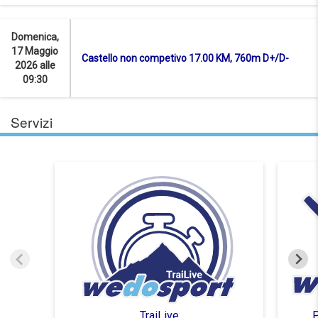
Domenica,
17 Maggio
Castello non competivo 17.00 KM, 760m D+/D-
2026 alle
09:30
Servizi
TraiLive
P