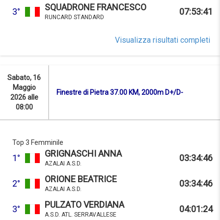
SQUADRONE FRANCESCO
3°
07:53:41
RUNCARD STANDARD
Visualizza risultati completi
Sabato, 16
Maggio
Finestre di Pietra 37.00 KM, 2000m D+/D-
2026 alle
08:00
Top 3 Femminile
GRIGNASCHI ANNA
1°
03:34:46
AZALAI A.S.D.
ORIONE BEATRICE
2°
03:34:46
AZALAI A.S.D.
PULZATO VERDIANA
3°
04:01:24
A.S.D. ATL. SERRAVALLESE