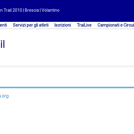
Trail 2010 | Brescia | Volantino
enti
Servizi per gli atleti
Iscrizioni
TraiLive
Campionati e Circui
l
a.org