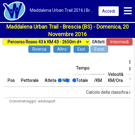
Toggl
Maddalena Urban Trail 2016 | Brescia | Classifica
Accedi
Maddalena Urban Trail - Brescia (BS) - Domenica, 20
Novembre 2016
0
Atleti
Intermedi
Ricerca
Altro
Esci
Excel
Dis
Tempo
pr
Velocità
Pos
Pettorale
Atleta
Naz
Totale
/KM
KM/Ora
Te
Pos
Pettorale
Atleta
Naz
Tempo
Totale
/KM
Velocità
Dis
Te
Calcolo della classifica in 
KM/Ora
pr
Cronometraggio: wedosport