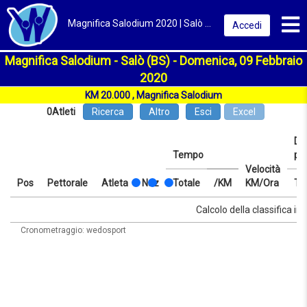
Toggl
Magnifica Salodium 2020 | Salò (BS) | Classifica
Accedi
Magnifica Salodium - Salò (BS) - Domenica, 09 Febbraio
2020
KM 20.000 , Magnifica Salodium
0
Atleti
Ricerca
Altro
Esci
Excel
Dis
Tempo
pr
Velocità
Pos
Pettorale
Atleta
Naz
Totale
/KM
KM/Ora
Te
Pos
Pettorale
Atleta
Naz
Tempo
Totale
/KM
Velocità
Dis
Te
Calcolo della classifica in 
KM/Ora
pr
Cronometraggio: wedosport