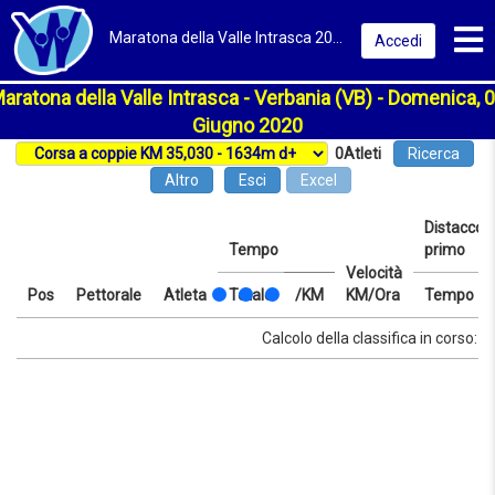
Toggl
Maratona della Valle Intrasca 2020 | Verbania | Classifica
Accedi
aratona della Valle Intrasca - Verbania (VB) - Domenica, 
Giugno 2020
0
Atleti
Ricerca
Altro
Esci
Excel
Distacco d
Tempo
primo
Velocità
Pos
Pettorale
Atleta
Totale
/KM
KM/Ora
Tempo
Pos
Pettorale
Atleta
Tempo
Totale
/KM
Velocità
Distacco d
Tempo
Calcolo della classifica in corso: at
KM/Ora
primo