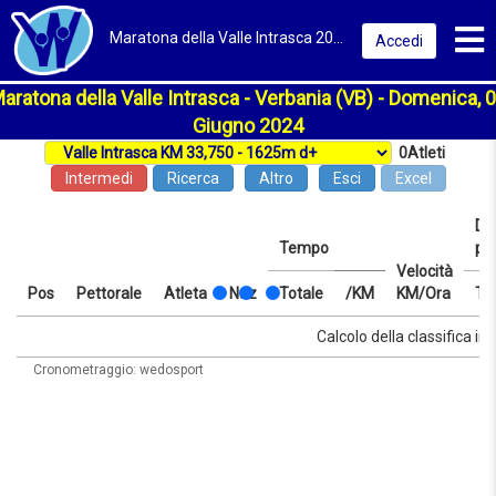
Toggl
Maratona della Valle Intrasca 2024 | Verbania | Classifica
Accedi
aratona della Valle Intrasca - Verbania (VB) - Domenica, 
Giugno 2024
0
Atleti
Intermedi
Ricerca
Altro
Esci
Excel
Dis
Tempo
pr
Velocità
Pos
Pettorale
Atleta
Naz
Totale
/KM
KM/Ora
Te
Pos
Pettorale
Atleta
Naz
Tempo
Totale
/KM
Velocità
Dis
Te
Calcolo della classifica in 
KM/Ora
pr
Cronometraggio: wedosport