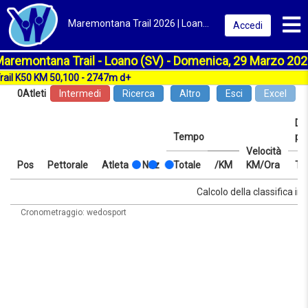
Toggl
Maremontana Trail 2026 | Loano (SV) | Classifica
Accedi
aremontana Trail - Loano (SV) - Domenica, 29 Marzo 20
0
Atleti
Intermedi
Ricerca
Altro
Esci
Excel
Dis
Tempo
pr
Velocità
Pos
Pettorale
Atleta
Naz
Totale
/KM
KM/Ora
Te
Pos
Pettorale
Atleta
Naz
Tempo
Totale
/KM
Velocità
Dis
Te
Calcolo della classifica in 
KM/Ora
pr
Cronometraggio: wedosport