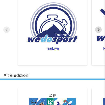
TraiLive
P
Altre edizioni
2025