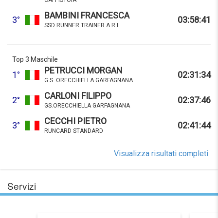
CAI PISTOIA
BAMBINI FRANCESCA
3°
03:58:41
SSD RUNNER TRAINER A R.L.
Top 3 Maschile
PETRUCCI MORGAN
1°
02:31:34
G.S. ORECCHIELLA GARFAGNANA
CARLONI FILIPPO
2°
02:37:46
GS.ORECCHIELLA GARFAGNANA
CECCHI PIETRO
3°
02:41:44
RUNCARD STANDARD
Visualizza risultati completi
Servizi