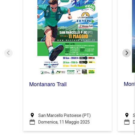
Mont
Montanaro Trail
San Marcello Pistoiese (PT)
S
Domenica, 11 Maggio 2025
D