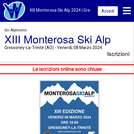
Toggl
XIII Monterosa Ski Alp 2024 | Gressoney-La-Trinité (AO) | Iscrizioni
Accedi
Sci Alpinismo
XIII Monterosa Ski Alp
Gressoney-La-Trinité (AO) - Venerdì, 08 Marzo 2024
Iscrizioni
Le iscrizioni online sono chiuse