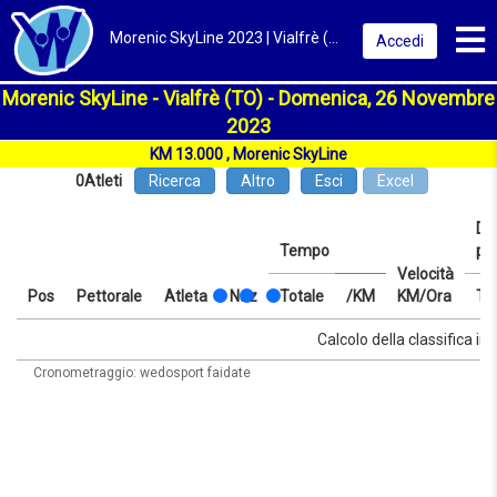
Toggl
Morenic SkyLine 2023 | Vialfrè (TO) | Classifica
Accedi
Morenic SkyLine - Vialfrè (TO) - Domenica, 26 Novembre
2023
KM 13.000 , Morenic SkyLine
0
Atleti
Ricerca
Altro
Esci
Excel
Dis
Tempo
pr
Velocità
Pos
Pettorale
Atleta
Naz
Totale
/KM
KM/Ora
Te
Pos
Pettorale
Atleta
Naz
Tempo
Totale
/KM
Velocità
Dis
Te
Calcolo della classifica in 
KM/Ora
pr
Cronometraggio: wedosport faidate