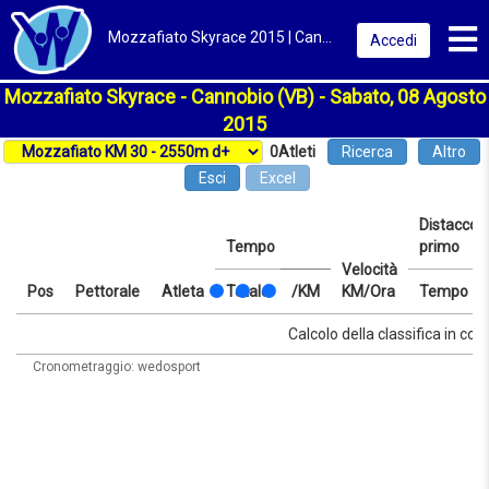
Toggl
Mozzafiato Skyrace 2015 | Cannobio (VB) | Classifica
Accedi
Mozzafiato Skyrace - Cannobio (VB) - Sabato, 08 Agosto
2015
0
Atleti
Ricerca
Altro
Esci
Excel
Distacco d
Tempo
primo
Velocità
Pos
Pettorale
Atleta
Totale
/KM
KM/Ora
Tempo
Pos
Pettorale
Atleta
Tempo
Totale
/KM
Velocità
Distacco d
Tempo
Calcolo della classifica in cors
KM/Ora
primo
Cronometraggio: wedosport