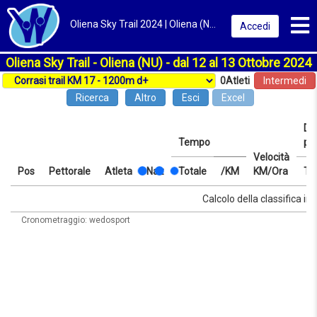
Toggl
Oliena Sky Trail 2024 | Oliena (NU) | Classifica
Accedi
Oliena Sky Trail - Oliena (NU) - dal 12 al 13 Ottobre 2024
0
Atleti
Intermedi
Ricerca
Altro
Esci
Excel
Dis
Tempo
pr
Velocità
Pos
Pettorale
Atleta
Naz
Totale
/KM
KM/Ora
Te
Pos
Pettorale
Atleta
Naz
Tempo
Totale
/KM
Velocità
Dis
Te
Calcolo della classifica in 
KM/Ora
pr
Cronometraggio: wedosport