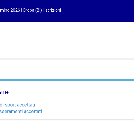
no 2026 | Oropa (BI) | Iscrizioni
m D+
di sport accettati
sseramenti accettati