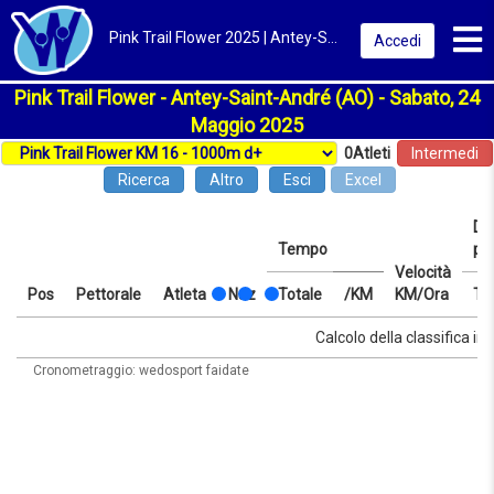
Toggl
Pink Trail Flower 2025 | Antey-Saint-André (AO) | Classifica
Accedi
Pink Trail Flower - Antey-Saint-André (AO) - Sabato, 24
Maggio 2025
0
Atleti
Intermedi
Ricerca
Altro
Esci
Excel
Dis
Tempo
pr
Velocità
Pos
Pettorale
Atleta
Naz
Totale
/KM
KM/Ora
Te
Pos
Pettorale
Atleta
Naz
Tempo
Totale
/KM
Velocità
Dis
Te
Calcolo della classifica in 
KM/Ora
pr
Cronometraggio: wedosport faidate