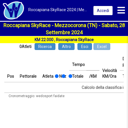
Toggl
Roccapiana SkyRace 2024 | Mezzocorona (TN) | Classifica
Accedi
Roccapiana SkyRace - Mezzocorona (TN) - Sabato, 28
Settembre 2024
KM 22.000 , Roccapiana SkyRace
0
Atleti
Ricerca
Altro
Esci
Excel
Dis
Tempo
pr
Velocità
Pos
Pettorale
Atleta
Naz
Totale
/KM
KM/Ora
Te
Pos
Pettorale
Atleta
Naz
Tempo
Totale
/KM
Velocità
Dis
Te
Calcolo della classifica in 
KM/Ora
pr
Cronometraggio: wedosport faidate