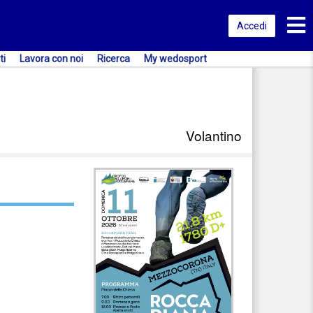
Toggl
Accedi
ti
Lavora con noi
Ricerca
My wedosport
Volantino