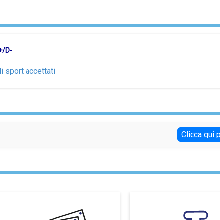
+/D-
i sport accettati
Clicca qui 