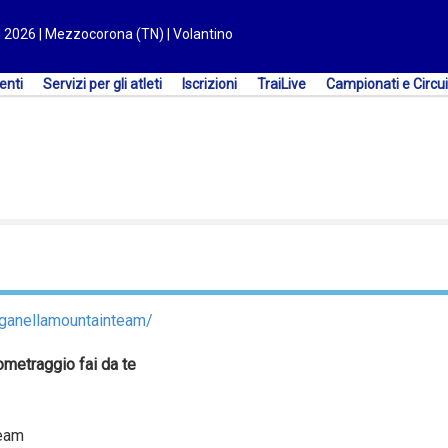
l 2026 | Mezzocorona (TN) | Volantino
enti
Servizi per gli atleti
Iscrizioni
TraiLive
Campionati e Circui
aganellamountainteam/
metraggio fai da te
Team