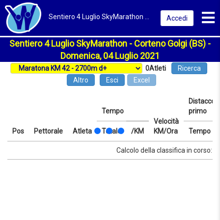
Toggl
Sentiero 4 Luglio SkyMarathon 2021 | Corteno Golgi (BS) | Classifica
Accedi
Sentiero 4 Luglio SkyMarathon - Corteno Golgi (BS) -
Domenica, 04 Luglio 2021
0
Atleti
Ricerca
Altro
Esci
Excel
Distacco d
Tempo
primo
Velocità
Pos
Pettorale
Atleta
Totale
/KM
KM/Ora
Tempo
Pos
Pettorale
Atleta
Tempo
Totale
/KM
Velocità
Distacco d
Tempo
Calcolo della classifica in corso: at
KM/Ora
primo