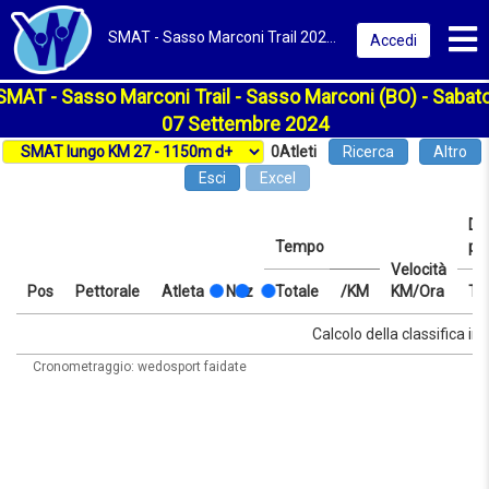
Toggl
SMAT - Sasso Marconi Trail 2024 | Sasso Marconi (BO) | Classifica
Accedi
SMAT - Sasso Marconi Trail - Sasso Marconi (BO) - Sabato
07 Settembre 2024
0
Atleti
Ricerca
Altro
Esci
Excel
Dis
Tempo
pr
Velocità
Pos
Pettorale
Atleta
Naz
Totale
/KM
KM/Ora
Te
Pos
Pettorale
Atleta
Naz
Tempo
Totale
/KM
Velocità
Dis
Te
Calcolo della classifica in 
KM/Ora
pr
Cronometraggio: wedosport faidate