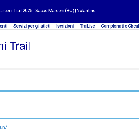
rconi Trail 2025 | Sasso Marconi (BO) | Volantino
enti
Servizi per gli atleti
Iscrizioni
TraiLive
Campionati e Circui
 Trail
run/