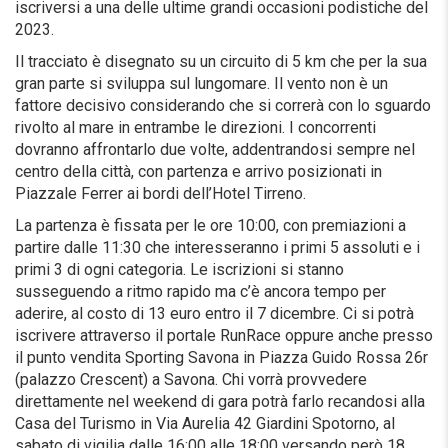
iscriversi a una delle ultime grandi occasioni podistiche del
2023.
Il tracciato è disegnato su un circuito di 5 km che per la sua
gran parte si sviluppa sul lungomare. Il vento non è un
fattore decisivo considerando che si correrà con lo sguardo
rivolto al mare in entrambe le direzioni. I concorrenti
dovranno affrontarlo due volte, addentrandosi sempre nel
centro della città, con partenza e arrivo posizionati in
Piazzale Ferrer ai bordi dell’Hotel Tirreno.
La partenza è fissata per le ore 10:00, con premiazioni a
partire dalle 11:30 che interesseranno i primi 5 assoluti e i
primi 3 di ogni categoria. Le iscrizioni si stanno
susseguendo a ritmo rapido ma c’è ancora tempo per
aderire, al costo di 13 euro entro il 7 dicembre. Ci si potrà
iscrivere attraverso il portale RunRace oppure anche presso
il punto vendita Sporting Savona in Piazza Guido Rossa 26r
(palazzo Crescent) a Savona. Chi vorrà provvedere
direttamente nel weekend di gara potrà farlo recandosi alla
Casa del Turismo in Via Aurelia 42 Giardini Spotorno, al
sabato di vigilia dalle 16:00 alle 18:00 versando però 18