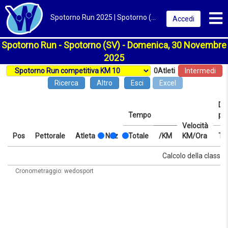
Toggl
Spotorno Run 2025 | Spotorno (SV) | Classifica
Accedi
Spotorno Run - Spotorno (SV) - Domenica, 30 Novembre
2025
0
Atleti
Intermedi
Ricerca
Altro
Esci
Excel
Dis
Tempo
pr
Velocità
Pos
Pettorale
Atleta
Naz
Totale
/KM
KM/Ora
Te
Pos
Pettorale
Atleta
Naz
Tempo
Totale
/KM
Velocità
Dis
Te
Calcolo della classifi
KM/Ora
pr
Cronometraggio: wedosport