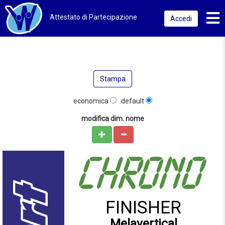
Toggl
Attestato di Partecipazione
Accedi
Stampa
economica
default
modifica dim. nome
FINISHER
Melavertical