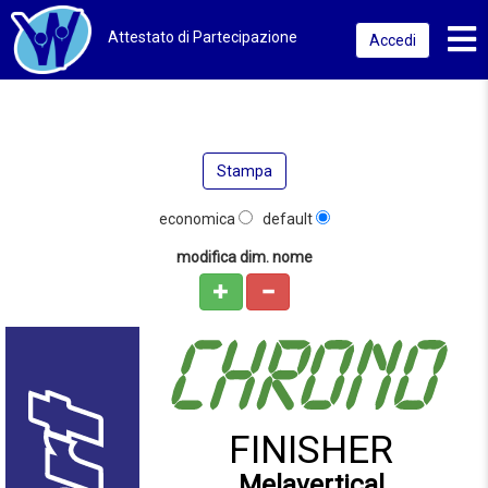
Toggl
Attestato di Partecipazione
Accedi
Stampa
economica
default
modifica dim. nome
FINISHER
Melavertical