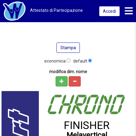
Toggl
Attestato di Partecipazione
Accedi
Stampa
economica
default
modifica dim. nome
FINISHER
Melavertical