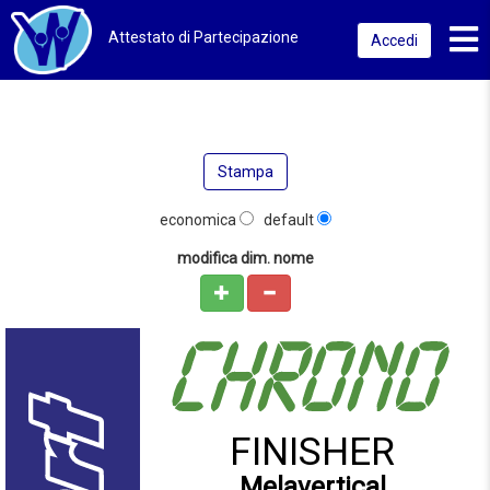
Toggl
Attestato di Partecipazione
Accedi
Stampa
economica
default
modifica dim. nome
FINISHER
Melavertical