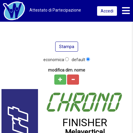
Toggl
Attestato di Partecipazione
Accedi
Stampa
economica
default
modifica dim. nome
FINISHER
Melavertical