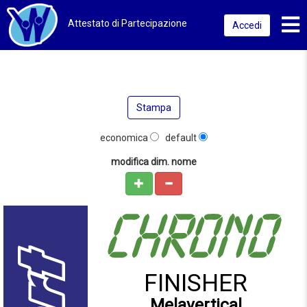
Toggl
Attestato di Partecipazione
Accedi
Stampa
economica
default
modifica dim. nome
FINISHER
Melavertical