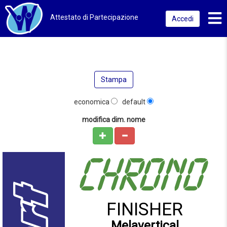
Toggl
Attestato di Partecipazione
Accedi
Stampa
economica
default
modifica dim. nome
FINISHER
Melavertical