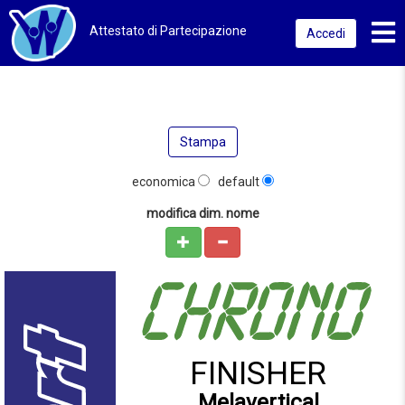
Toggl
Attestato di Partecipazione
Accedi
Stampa
economica
default
modifica dim. nome
FINISHER
Melavertical