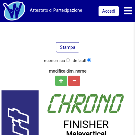
Toggl
Attestato di Partecipazione
Accedi
Stampa
economica
default
modifica dim. nome
FINISHER
Melavertical