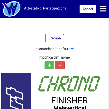
Toggl
Attestato di Partecipazione
Accedi
Stampa
economica
default
modifica dim. nome
FINISHER
Melavertical