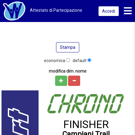
Toggl
Attestato di Partecipazione
Accedi
Stampa
economica
default
modifica dim. nome
FINISHER
Campiani Trail