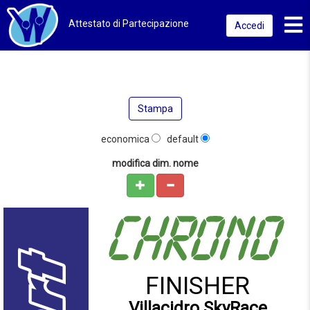
Toggl
Attestato di Partecipazione
Accedi
Stampa
economica
default
modifica dim. nome
FINISHER
Villacidro SkyRace