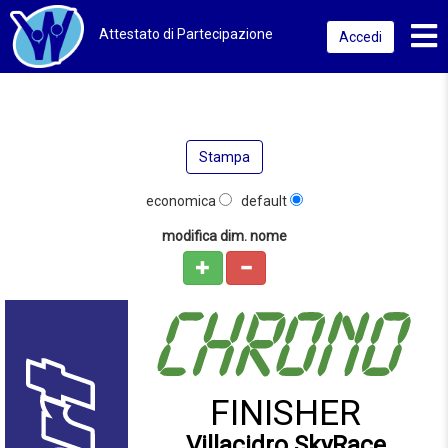
Toggl
Attestato di Partecipazione
Accedi
Stampa
economica
default
modifica dim. nome
FINISHER
Villacidro SkyRace