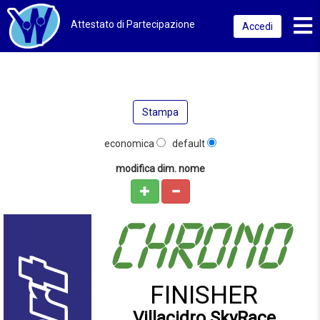
Toggl
Attestato di Partecipazione
Accedi
Stampa
economica
default
modifica dim. nome
FINISHER
Villacidro SkyRace