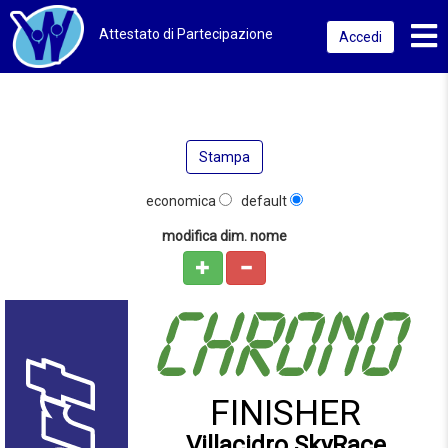
Toggl
Attestato di Partecipazione
Accedi
Stampa
economica
default
modifica dim. nome
FINISHER
Villacidro SkyRace