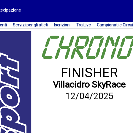
rtecipazione
enti
Servizi per gli atleti
Iscrizioni
TraiLive
Campionati e Circui
FINISHER
Villacidro SkyRace
12/04/2025