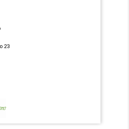
n
so 23