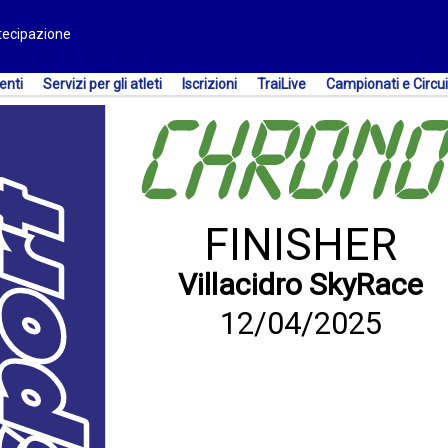
rtecipazione
enti
Servizi per gli atleti
Iscrizioni
TraiLive
Campionati e Circui
FINISHER
Villacidro SkyRace
12/04/2025