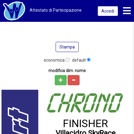
Toggl
Attestato di Partecipazione
Accedi
Stampa
economica
default
modifica dim. nome
FINISHER
Villacidro SkyRace