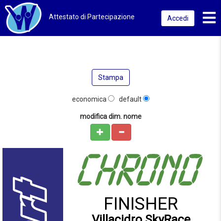
Toggl
Attestato di Partecipazione
Accedi
Stampa
economica
default
modifica dim. nome
FINISHER
Villacidro SkyRace